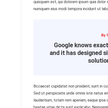
quisquam est, qui dolorem ipsum quia dolor si
numquam eius modi tempora incidunt ut lab
By 
Google knows exact
and it has designed si
solutio
Bccaecat cupidatat non proident, sunt in cul
Sed ut perspiciatis unde omnis iste natus 
laudantium, totam rem aperiam, eaque ipsa qu
beatae vitae dicta sunt explicabo. Nemoeni