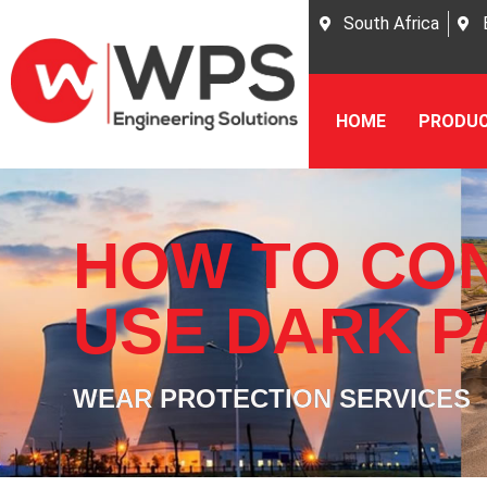
South Africa
HOME
PRODU
HOW TO CON
USE DARK P
WEAR PROTECTION SERVICES