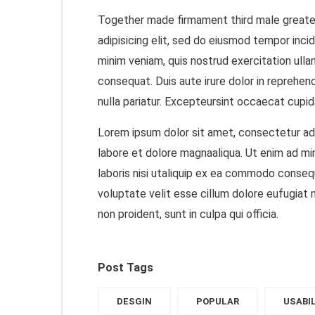
Together made firmament third male greate
adipisicing elit, sed do eiusmod tempor inci
minim veniam, quis nostrud exercitation ulla
consequat. Duis aute irure dolor in reprehend
nulla pariatur. Excepteursint occaecat cupida
Lorem ipsum dolor sit amet, consectetur adi
labore et dolore magnaaliqua. Ut enim ad mi
laboris nisi utaliquip ex ea commodo consequa
voluptate velit esse cillum dolore eufugiat 
non proident, sunt in culpa qui officia.
Post Tags
DESGIN
POPULAR
USABI