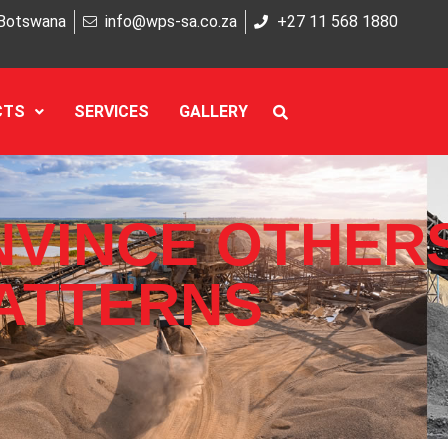
Botswana
info@wps-sa.co.za
+27 11 568 1880
CTS
SERVICES
GALLERY
VINCE OTHERS
ATTERNS