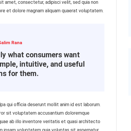
t amet, consectetur, adipisci velit, sed quia non
ore et dolore magnam aliquam quaerat voluptatem.
Salim Rana
ly what consumers want
mple, intuitive, and useful
ns for them.
pa qui officia deserunt mollit anim id est laborum.
error sit voluptatem accusantium doloremque
ae ab illo inventore veritatis et quasi architecto
m ipsam voluptatem quia voluptas sit aspernatur